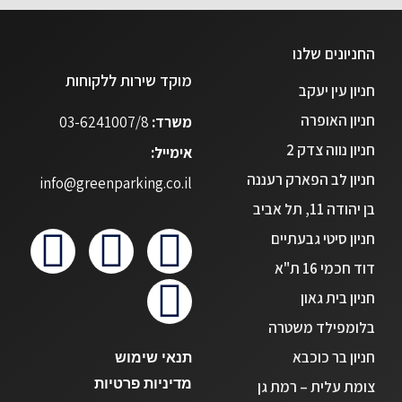
נווט
פרטים נוספים
החניונים שלנו
מוקד שירות ללקוחות
חניון עין יעקב
חניון התלמי (נווה צדק)
חניון האופרה
משרד:
03-6241007/8
רחוב יהושע התלמי 16, תל אביב
חניון נווה צדק 2
אימייל:
חניון לב הפארק רעננה
נווט
פרטים נוספים
info@greenparking.co.il
בן יהודה 11, תל אביב
חניון סיטי גבעתיים
חניון גינת השרון / גן החשמל
דוד חכמי 16 ת"א
רחוב לבונטין 10, תל אביב
חניון בית גאון
בלומפילד משטרה
נווט
פרטים נוספים
חניון בר כוכבא
תנאי שימוש
מדיניות פרטיות
צומת עלית – רמת גן