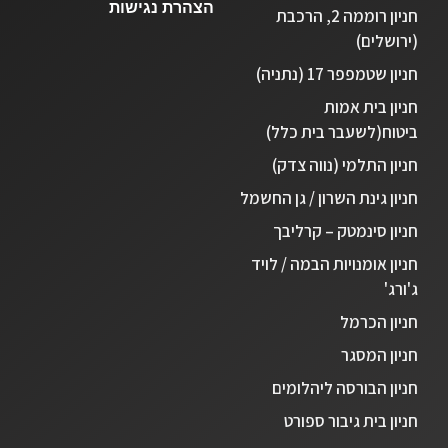
הצהרת נגישות
חניון סינימטק-קרליבך
חניון רוממה 2, הרכבת
(ירושלים)
רחוב קרליבך 37, תל אביב
חניון שטמפפר 17 (נתניה)
חניון בית אמות
נווט
פרטים נוספים
ביטוח(לשעבר בית כלל)
חניון התלמי (נווה צדק)
חניון אומנויות הבמה / לויד ג'ורג'
חניון גינת השרון / גן החשמל
רחוב לויד גורג' 5, תל אביב
חניון סינמטק – קרליבך
חניון אומנויות הבמה / לויד
ג'ורג'
נווט
פרטים נוספים
חניון הכרמל
חניון המסגר
חניון הכרמל
חניון הבורסה ליהלומים
סמטת הכרמל 1, תל אביב
חניון בית גיבור ספורט