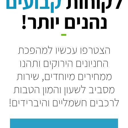
לקוחות
קבועים
דוד חכמי 16 תל אביב
נהנים יותר!
חניון דוד חכמי 16 ת"א
נווט
פרטים נוספים
הצטרפו עכשיו למהפכת
חניון בית גאון
החניונים הירוקים ותהנו
פרופסור יחזקאל קויפמן 6
ממחירים מיוחדים, שירות
נווט
פרטים נוספים
מסביב לשעון והמון הטבות
לרכבים חשמליים והיברידים!
בלומפילד משטרה
עציון גבר 7 תל אביב