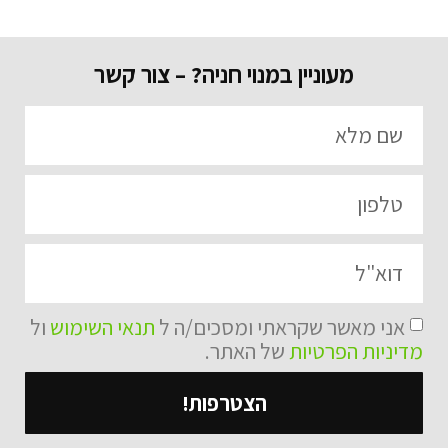
חניון רוממה 2, הרכבת (ירושלים)
רוממה 2, ירושלים
מעוניין במנוי חניה? – צור קשר
נווט
פרטים נוספים
חניון שטמפפר 17 (נתניה)
שטמפפר 17, נתניה
נווט
פרטים נוספים
אני מאשר שקראתי ומסכים/ה ל
תנאי השימוש
ול
מדיניות הפרטיות
של האתר.
חניון בית אמות(לשעבר בית כלל)
הצטרפות!
מנחם בגין 46-48 / ריב"ל 1 / הרכבת 25 ת"א