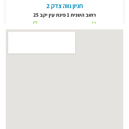
חניון נווה צדק 2
רחוב השנית 1 פינת עין יקב 25
נווט
פרטים נוספים
חניון פארק גב ים חולון
הסדן 2, חולון
נווט
פרטים נוספים
רבקה גובר 5 רעננה
רבקה גובר 5 רעננה