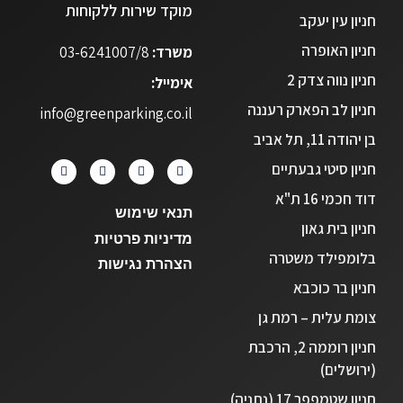
מוקד שירות ללקוחות
חניון עין יעקב
חניון האופרה
משרד:
03-6241007/8
חניון נווה צדק 2
אימייל:
חניון לב הפארק רעננה
info@greenparking.co.il
בן יהודה 11, תל אביב
חניון סיטי גבעתיים
דוד חכמי 16 ת"א
תנאי שימוש
חניון בית גאון
מדיניות פרטיות
בלומפילד משטרה
הצהרת נגישות
חניון בר כוכבא
צומת עלית – רמת גן
חניון רוממה 2, הרכבת
(ירושלים)
חניון שטמפפר 17 (נתניה)