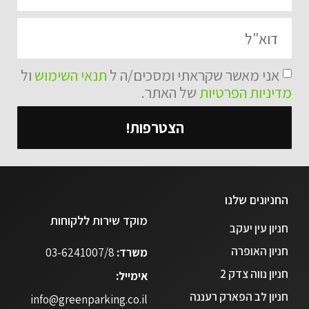
אני מאשר שקראתי ומסכים/ה ל
תנאי השימוש
ול
מדיניות הפרטיות
של האתר.
הצטרפות!
החניונים שלנו
מוקד שירות ללקוחות
חניון עין יעקב
חניון האופרה
משרד:
03-6241007/8
חניון נווה צדק 2
אימייל:
חניון לב הפארק רעננה
info@greenparking.co.il