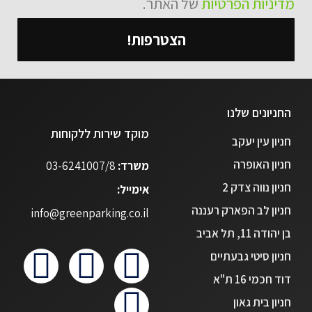
מדיניות הפרטיות
של האתר.
הצטרפות!
החניונים שלנו
מוקד שירות ללקוחות
חניון עין יעקב
חניון האופרה
משרד:
03-6241007/8
חניון נווה צדק 2
אימייל:
חניון לב הפארק רעננה
info@greenparking.co.il
בן יהודה 11, תל אביב
חניון סיטי גבעתיים
דוד חכמי 16 ת"א
חניון בית גאון