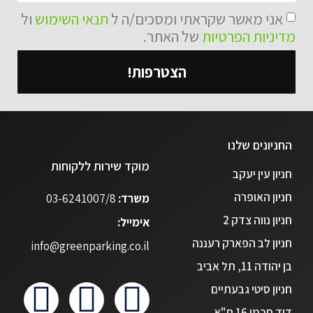
אני מאשר שקראתי ומסכים/ה ל
תנאי השימוש
ול
מדיניות הפרטיות
של האתר.
הצטרפות!
החניונים שלנו
מוקד שירות ללקוחות
חניון עין יעקב
חניון האופרה
משרד:
03-6241007/8
חניון נווה צדק 2
אימייל:
חניון לב הפארק רעננה
info@greenparking.co.il
בן יהודה 11, תל אביב
חניון סיטי גבעתיים
דוד חכמי 16 ת"א